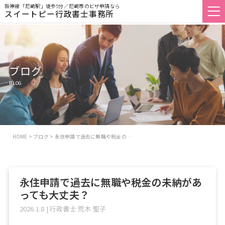
阪神線「尼崎駅」徒歩5分／尼崎市のビザ申請なら
スイートピー行政書士事務所
ブログ
BLOG
HOME
>
ブログ
>
永住申請で過去に無職や税金の…
永住申請で過去に無職や税金の未納があ
っても大丈夫？
2026.1.8
|
行政書士 荒木 聖子