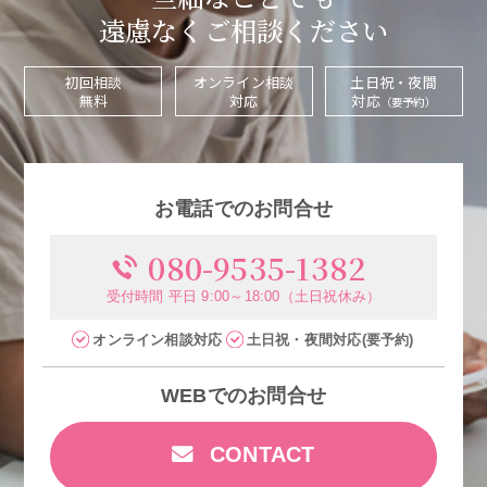
遠慮なくご相談ください
初回相談
オンライン相談
土日祝・夜間
無料
対応
対応
（要予約）
お電話でのお問合せ
080-9535-1382
受付時間 平日 9:00～18:00（土日祝休み）
オンライン相談
対応
土日祝・夜間
対応
(要予約)
WEBでのお問合せ
CONTACT