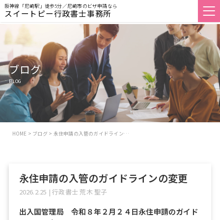
阪神線「尼崎駅」徒歩5分／尼崎市のビザ申請なら
スイートピー行政書士事務所
ブログ
BLOG
HOME
>
ブログ
>
永住申請の入管のガイドライン…
永住申請の入管のガイドラインの変更
2026.2.25
|
行政書士 荒木 聖子
出入国管理局 令和８年２月２４日永住申請のガイド