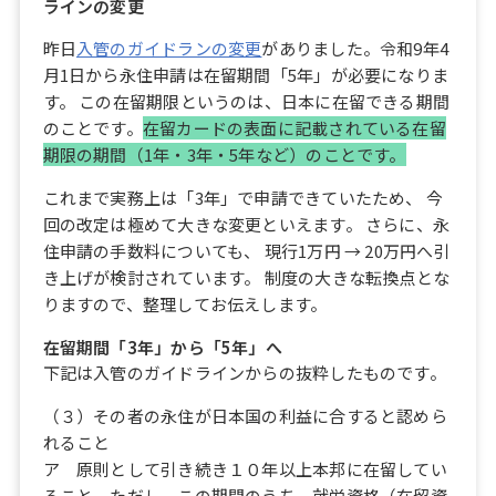
ラインの変更
昨日
入管のガイドランの変更
がありました。令和9年4
月1日から永住申請は在留期間「5年」が必要になりま
す。 この在留期限というのは、日本に在留できる期間
のことです。
在留カードの表面に記載されている在留
期限の期間（1年・3年・5年など）のことです。
これまで実務上は「3年」で申請できていたため、 今
回の改定は極めて大きな変更といえます。 さらに、永
住申請の手数料についても、 現行1万円 → 20万円へ引
き上げが検討されています。 制度の大きな転換点とな
りますので、整理してお伝えします。
在留期間「3年」から「5年」へ
下記は入管のガイドラインからの抜粋したものです。
（３）その者の永住が日本国の利益に合すると認めら
れること
ア 原則として引き続き１０年以上本邦に在留してい
ること。ただし、この期間のうち、就労資格（在留資