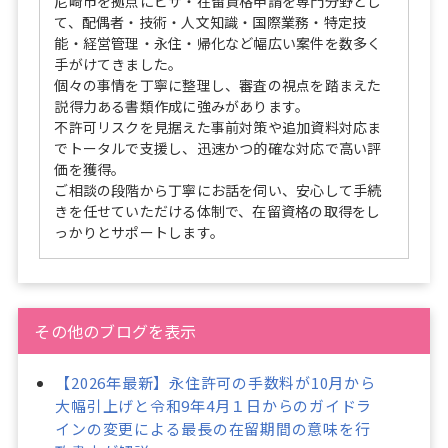
尼崎市を拠点にビザ・在留資格申請を専門分野とし
て、配偶者・技術・人文知識・国際業務・特定技
能・経営管理・永住・帰化など幅広い案件を数多く
手がけてきました。
個々の事情を丁寧に整理し、審査の視点を踏まえた
説得力ある書類作成に強みがあります。
不許可リスクを見据えた事前対策や追加資料対応ま
でトータルで支援し、迅速かつ的確な対応で高い評
価を獲得。
ご相談の段階から丁寧にお話を伺い、安心して手続
きを任せていただける体制で、在留資格の取得をし
っかりとサポートします。
その他のブログを表示
【2026年最新】永住許可の手数料が10月から
大幅引上げと令和9年4月１日からのガイドラ
インの変更による最長の在留期間の意味を行