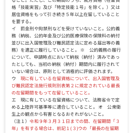
格「技能実習」及び「特定技能１号」を除く。）又は
居住資格をもって引き続き５年以上在留していること
を要する。
イ 罰金刑や拘禁刑などを受けていないこと。公的義
務（納税、公的年金及び公的医療保険の保険料の納付
並びに出入国管理及び難民認定法に定める届出等の義
務）を適正に履行していること。 ※ 公的義務の履行
について、申請時点において納税（納付）済みであっ
たとしても、当初の納税（納付）期間内に履行されて
いない場合は、原則として消極的に評価されます。
ウ
現に有している在留資格について、出入国管理及
び難民認定法施行規則別表第２に規定されている最長
の在留期間をもって在留していること。
エ 現に有している在留資格について、法務省令で定
める上陸許可基準等に適合していること。 オ 公衆衛
生上の観点から有害となるおそれがないこと。
（注１）
令和９年３月３１日までの間、在留期間「３
年」を有する場合は、前記１(３)ウの「最長の在留期